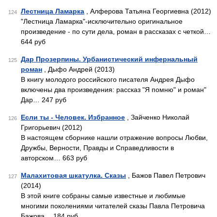
Лестница Ламарка
, Алферова Татьяна Георгиевна (2012)
124
"Лестница Ламарка"-исключительно оригинальное
произведение - по сути дела, роман в рассказах с четкой…
644 руб
Дар Прозерпины. Урбанистический инфернальный
125
роман
, Дыфо Андрей (2013)
В книгу молодого российского писателя Андрея Дыфо
включены два произведения: рассказ "Я помню" и роман"
Дар… 247 руб
Если ты - Человек. Избранное
, Зайченко Николай
126
Григорьевич (2012)
В настоящем сборнике нашли отражение вопросы Любви,
Дружбы, Верности, Правды и Справедливости в
авторском… 663 руб
Малахитовая шкатулка. Сказы
, Бажов Павел Петрович
127
(2014)
В этой книге собраны самые известные и любимые
многими поколениями читателей сказы Павла Петровича
Бажова… 184 руб