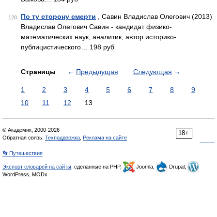
По ту сторону смерти
, Савин Владислав Олегович (2013)
128
Владислав Олегович Савин - кандидат физико-
математических наук, аналитик, автор историко-
публицистического… 198 руб
Страницы
←
Предыдущая
Следующая
→
1
2
3
4
5
6
7
8
9
10
11
12
13
© Академик, 2000-2026
18+
Обратная связь:
Техподдержка
,
Реклама на сайте
👣 Путешествия
Экспорт словарей на сайты
, сделанные на PHP,
Joomla,
Drupal,
WordPress, MODx.