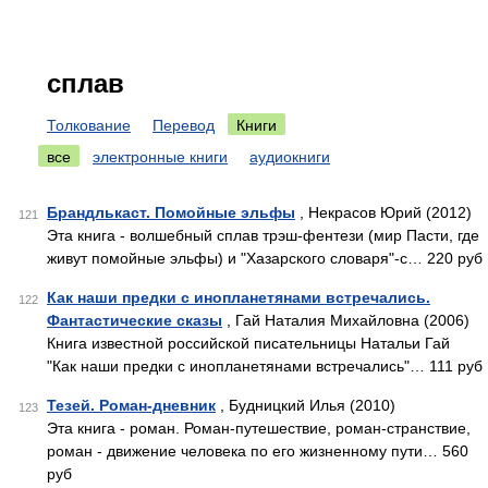
сплав
Толкование
Перевод
Книги
все
электронные книги
аудиокниги
Брандлькаст. Помойные эльфы
, Некрасов Юрий (2012)
121
Эта книга - волшебный сплав трэш-фентези (мир Пасти, где
живут помойные эльфы) и "Хазарского словаря"-с… 220 руб
Как наши предки с инопланетянами встречались.
122
Фантастические сказы
, Гай Наталия Михайловна (2006)
Книга известной российской писательницы Натальи Гай
"Как наши предки с инопланетянами встречались"… 111 руб
Тезей. Роман-дневник
, Будницкий Илья (2010)
123
Эта книга - роман. Роман-путешествие, роман-странствие,
роман - движение человека по его жизненному пути… 560
руб